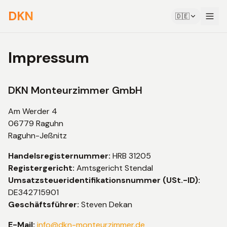
DKN
🇩🇪
Impressum
DKN Monteurzimmer GmbH
Am Werder 4
06779 Raguhn
Raguhn-Jeßnitz
Handelsregisternummer:
HRB 31205
Registergericht:
Amtsgericht Stendal
Umsatzsteueridentifikationsnummer (USt.-ID):
DE342715901
Geschäftsführer:
Steven Dekan
E-Mail:
info@dkn-monteurzimmer.de